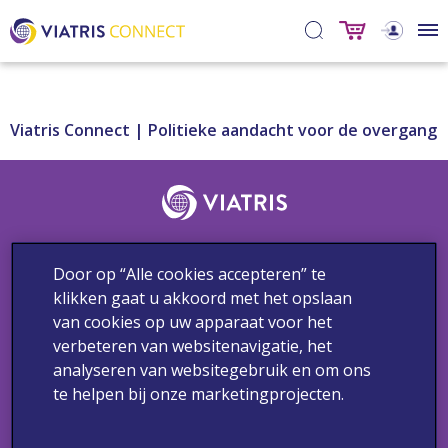
Viatris Connect | Politieke aandacht voor de overgang
Door op “Alle cookies accepteren” te
klikken gaat u akkoord met het opslaan
Contact
Bijwerkingen & Medische vragen
Privacybeleid
van cookies op uw apparaat voor het
Gebruiksvoorwaarden
Cookieverklaring
verbeteren van websitenavigatie, het
analyseren van websitegebruik en om ons
Copyright 2024 Viatris. Alle rechten voorbehouden.
te helpen bij onze marketingprojecten.
Deze communicatie is enkel bestemd voor de geadresseerde
beroepsbeoefenaren in de gezondheidszorg, werkzaam in
Nederland.