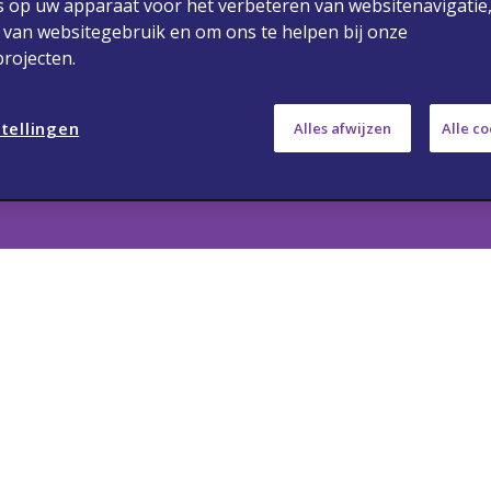
s op uw apparaat voor het verbeteren van websitenavigatie,
 van websitegebruik en om ons te helpen bij onze
rojecten.
edische vragen
Privacybeleid
Gebruiksvoor
tellingen
Copyright 2024 Viatris. Alle rechten voorbehouden.
Alles afwijzen
Alle c
oor de geadresseerde beroepsbeoefenaren in de ge