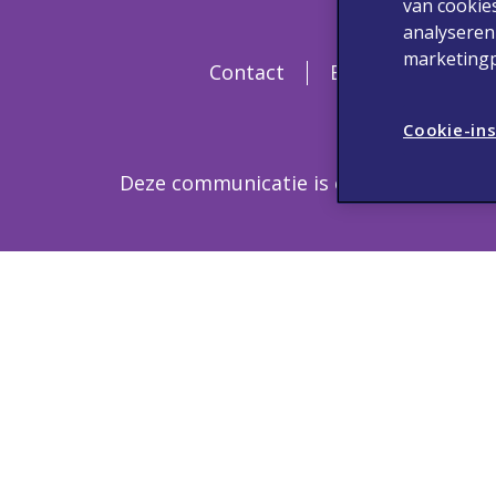
van cookie
analyseren
marketingp
Contact
Bijwerkingen & M
Cookie-ins
Deze communicatie is enkel bestemd v