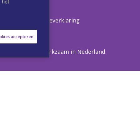
 het
waarden
Cookieverklaring
ookies accepteren
zondheidszorg, werkzaam in Nederland.