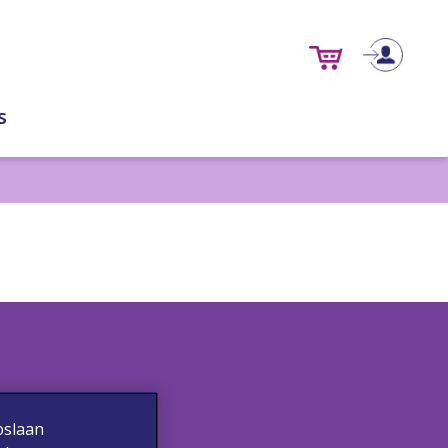
s
pslaan