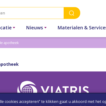
catie
Nieuws
Materialen & Service
 de apotheek
 apotheek
lle cookies accepteren” te klikken gaat u akkoord met het o