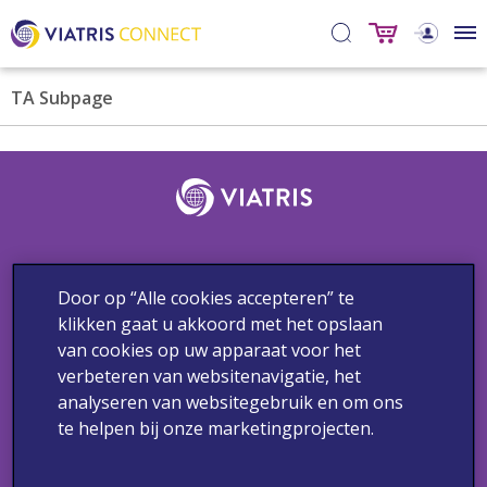
TA Subpage
Door op “Alle cookies accepteren” te
Contact
Bijwerkingen & Medische vragen
Privacybeleid
klikken gaat u akkoord met het opslaan
Gebruiksvoorwaarden
Cookieverklaring
van cookies op uw apparaat voor het
verbeteren van websitenavigatie, het
Copyright 2024 Viatris. Alle rechten voorbehouden.
analyseren van websitegebruik en om ons
Deze communicatie is enkel bestemd voor de geadresseerde
te helpen bij onze marketingprojecten.
beroepsbeoefenaren in de gezondheidszorg, werkzaam in
Nederland.