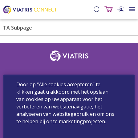
TA Subpage
Door op “Alle cookies accepteren” te
Contact
Bijwerkingen & Medische vragen
Privacybeleid
klikken gaat u akkoord met het opslaan
Gebruiksvoorwaarden
Cookieverklaring
van cookies op uw apparaat voor het
verbeteren van websitenavigatie, het
Copyright 2024 Viatris. Alle rechten voorbehouden.
analyseren van websitegebruik en om ons
Deze communicatie is enkel bestemd voor de geadresseerde
te helpen bij onze marketingprojecten.
beroepsbeoefenaren in de gezondheidszorg, werkzaam in
Nederland.