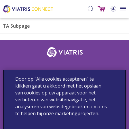
TA Subpage
Door op “Alle cookies accepteren” te
Contact
Bijwerkingen & Medische vragen
Privacybeleid
klikken gaat u akkoord met het opslaan
Gebruiksvoorwaarden
Cookieverklaring
van cookies op uw apparaat voor het
verbeteren van websitenavigatie, het
Copyright 2024 Viatris. Alle rechten voorbehouden.
analyseren van websitegebruik en om ons
Deze communicatie is enkel bestemd voor de geadresseerde
te helpen bij onze marketingprojecten.
beroepsbeoefenaren in de gezondheidszorg, werkzaam in
Nederland.