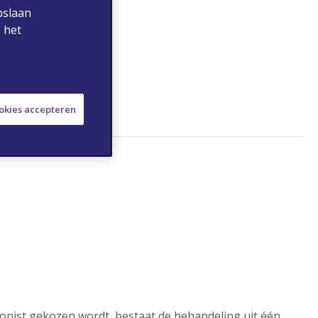
pslaan
 het
ookies accepteren
gonist gekozen wordt, bestaat de behandeling uit één