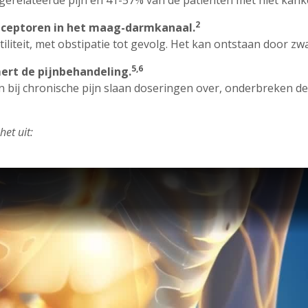
gerelateerde pijn en 41-57% van de patiënten met niet kank
2
receptoren in het maag-darmkanaal.
tiliteit, met obstipatie tot gevolg. Het kan ontstaan door z
5,6
ert de pijnbehandeling.
 bij chronische pijn slaan doseringen over, onderbreken de
et uit: