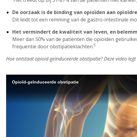
Het treedt op bij 51-87% van de patiënten met kanker
De oorzaak is de binding van opioïden aan opioïd
Dit leidt tot een remming van de gastro-intestinale mo
Het vermindert de kwaliteit van leven, en belemm
Meer dan 50% van de patiënten die opioïden gebruiken
5
frequentie door obstipatieklachten.
Hoe ontstaat opioïd-geïnduceerde obstipatie? Deze video legt h