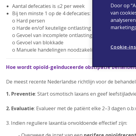
Door op “A
Aantal defecaties is ≤2 per week
van cookie
Bij ten minste 1 op de 4 defecaties:
analyseren
o Hard persen
marketingp
o Harde en/of keutelige ontlasting (type 1 of 2 op Bri
o Gevoel van incomplete ontlasting
o Gevoel van blokkade
Cookie-ins
o Manuele handelingen noodzakelijk
Hoe wordt opioïd-geïnduceerde obstipatie behandel
De meest recente Nederlandse richtlijn voor de behandeli
1. Preventie
: Start osmotisch laxans en geef leefstijladvi
2. Evaluatie
: Evalueer met de patiënt elke 2–3 dagen o.b.
3. Indien reguliere laxantia onvoldoende effectief zijn:
- Overweeg de inzet van een
perifere opioïdrecep