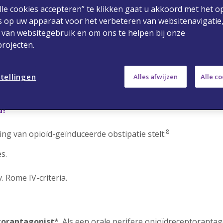
lle cookies accepteren” te klikken gaat u akkoord met het o
s op uw apparaat voor het verbeteren van websitenavigatie,
 van websitegebruik en om ons te helpen bij onze
rojecten.
stol Stoelgang Schaal)
tellingen
Alles afwijzen
Alle c
d?
8
ng van opioïd-geïnduceerde obstipatie stelt:
es.
v. Rome IV-criteria.
torantagonist
*. Als een orale perifere opioïdreceptoranta