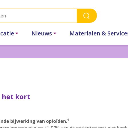
catie
Nieuws
Materialen & Service
 het kort
1
nde bijwerking van opioïden.