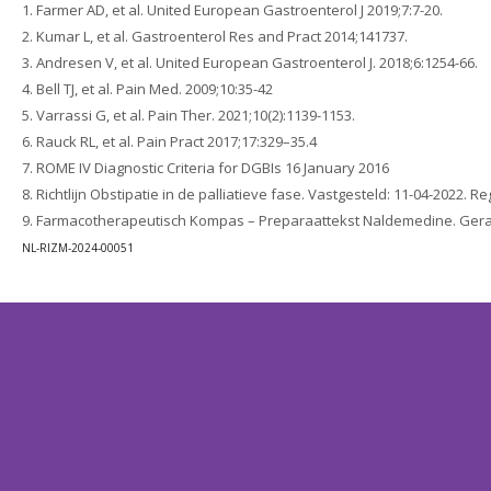
1. Farmer AD, et al. United European Gastroenterol J 2019;7:7-20.
2. Kumar L, et al. Gastroenterol Res and Pract 2014;141737.
3. Andresen V, et al. United European Gastroenterol J. 2018;6:1254-66.
4. Bell TJ, et al. Pain Med. 2009;10:35-42
5. Varrassi G, et al. Pain Ther. 2021;10(2):1139-1153.
6. Rauck RL, et al. Pain Pract 2017;17:329–35.4
7. ROME IV Diagnostic Criteria for DGBIs 16 January 2016
8. Richtlijn Obstipatie in de palliatieve fase. Vastgesteld: 11-04-2022.
9. Farmacotherapeutisch Kompas – Preparaattekst Naldemedine. Geraa
NL-RIZM-2024-00051