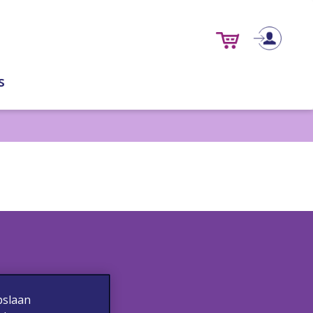
s
pslaan