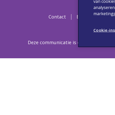
van cookie
analyseren
marketingp
Contact
Bijwerkingen & M
Cookie-ins
Deze communicatie is enkel bestemd v