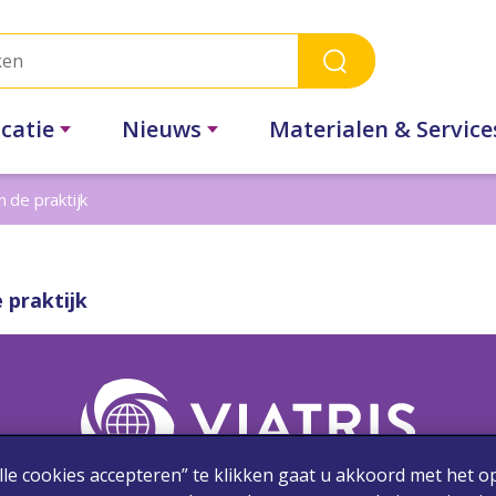
catie
Nieuws
Materialen & Service
 de praktijk
 praktijk
lle cookies accepteren” te klikken gaat u akkoord met het o