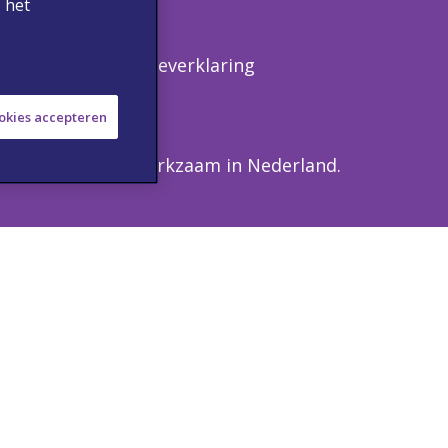
 het
waarden
Cookieverklaring
ookies accepteren
zondheidszorg, werkzaam in Nederland.