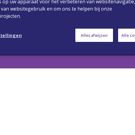
s op uw apparaat voor het verbeteren van websitenavigatie,
 van websitegebruik en om ons te helpen bij onze
rojecten.
edische vragen
Privacybeleid
Gebruiksvoor
tellingen
Copyright 2024 Viatris. Alle rechten voorbehouden.
Alles afwijzen
Alle c
oor de geadresseerde beroepsbeoefenaren in de ge