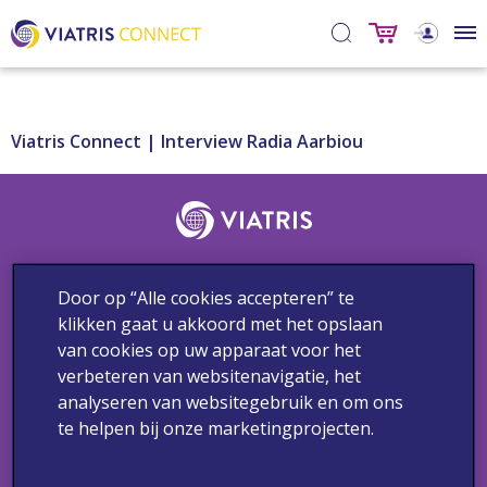
Viatris Connect | Interview Radia Aarbiou
Door op “Alle cookies accepteren” te
klikken gaat u akkoord met het opslaan
Contact
Bijwerkingen & Medische vragen
Privacybeleid
van cookies op uw apparaat voor het
Gebruiksvoorwaarden
Cookieverklaring
verbeteren van websitenavigatie, het
analyseren van websitegebruik en om ons
Copyright 2024 Viatris. Alle rechten voorbehouden.
te helpen bij onze marketingprojecten.
Deze communicatie is enkel bestemd voor de geadresseerde
beroepsbeoefenaren in de gezondheidszorg, werkzaam in
Nederland.