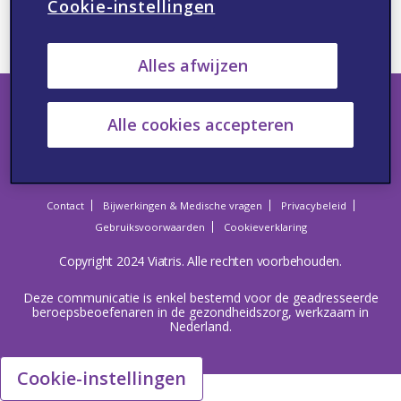
Cookie-instellingen
Wij nemen contact met u op zodra het sample beschikbaar is.
Alles afwijzen
Alle cookies accepteren
Contact
Bijwerkingen & Medische vragen
Privacybeleid
Gebruiksvoorwaarden
Cookieverklaring
Copyright 2024 Viatris. Alle rechten voorbehouden.
Deze communicatie is enkel bestemd voor de geadresseerde
beroepsbeoefenaren in de gezondheidszorg, werkzaam in
Nederland.
Cookie-instellingen